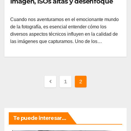
imagen, ISOs altas y desenfoque
Cuando nos aventuramos en el emocionante mundo
de la fotografía, es esencial entender cómo los
diversos aspectos técnicos influyen en la calidad de
las imágenes que capturamos. Uno de los…
Paginación
1
2
de
entradas
Te puede interesar...