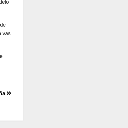
delo
 de
a vas
te
aña