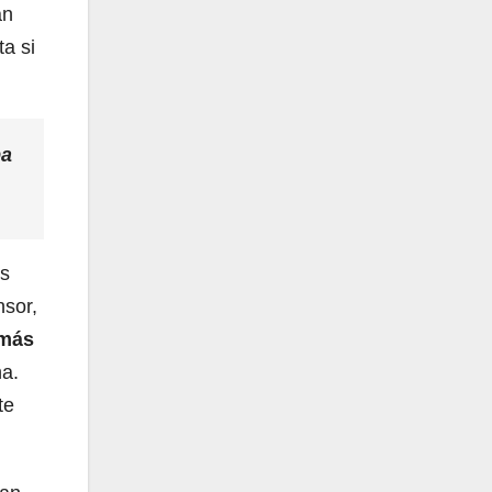
an
a si
ba
os
nsor,
 más
na.
te