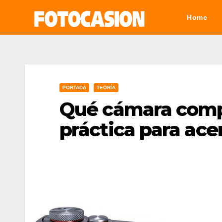
Saltar
Home
al
contenido
PORTADA
TEORÍA
Qué cámara comp
práctica para ace