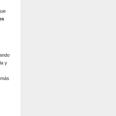
que
os
n
tando
da y
s más