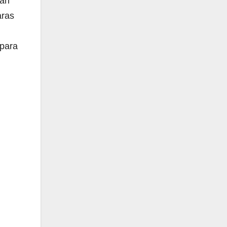
can
aras
 para