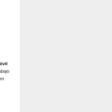
óvil
abajo
en