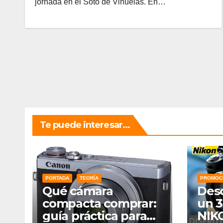
jornada en el Soto de Viñuelas. En…
Te puede interesar...
PORTADA
TEORÍA
PROMOC
Qué cámara
Des
compacta comprar:
un 3
guía práctica para
NIK