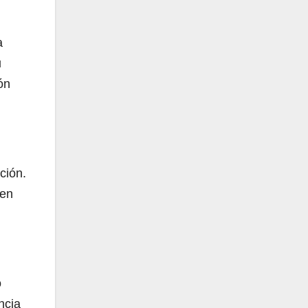
a
u
ón
ción.
 en
o
ncia