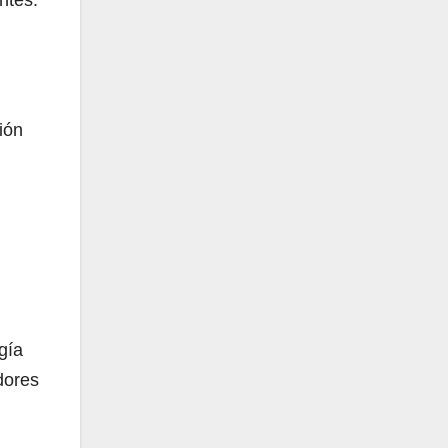
ión
gía
dores