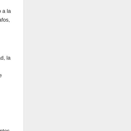
 a la
afos,
d, la
e
ntes.