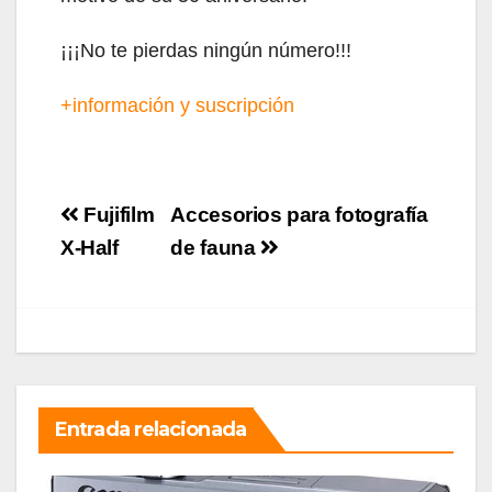
¡¡¡No te pierdas ningún número!!!
+información y suscripción
Navegación
Fujifilm
Accesorios para fotografía
de
X-Half
de fauna
entradas
Entrada relacionada