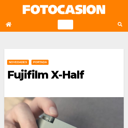
Saltar
al
contenido
NOVEDADES
PORTADA
Fujifilm X-Half