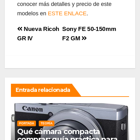
conocer más detalles y precio de este
modelos en
ESTE ENLACE
.
Navegación
Nueva Ricoh
Sony FE 50-150mm
de
GR IV
F2 GM
entradas
Entrada relacionada
PORTADA
TEORÍA
Qué cámara compacta
comprar: guía práctica para