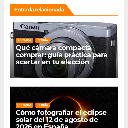
Entrada relacionada
PORTADA
TEORÍA
Qué cámara compacta
comprar: guía práctica para
acertar en tu elección
PORTADA
TEORÍA
Cómo fotografiar el eclipse
solar del 12 de agosto de
2026 en España