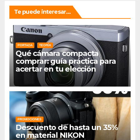
Te puede interesar...
PORTADA
TEORÍA
Qué cámara compacta
comprar: guía práctica para
acertar en tu elección
PROMOCIONES
Descuento de hasta un 35%
en material NIKON