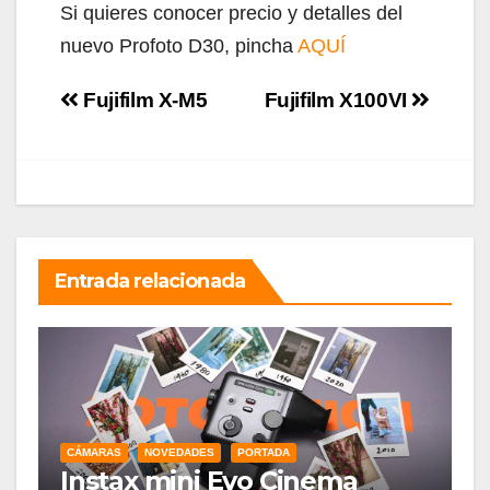
Si quieres conocer precio y detalles del
nuevo Profoto D30, pincha
AQUÍ
Navegación
Fujifilm X-M5
Fujifilm X100VI
de
entradas
Entrada relacionada
CÁMARAS
NOVEDADES
PORTADA
Instax mini Evo Cinema