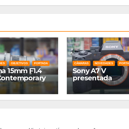
DES
OBJETIVOS
PORTADA
CÁMARAS
NOVEDADES
PORT
a 15mm F1.4
Sony A7 V
Contemporary
presentada