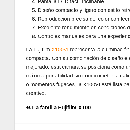
Pantalla LCD táctil inclinable.
Diseño compacto y ligero con estilo retr
Reproducción precisa del color con tec
Excelente rendimiento en condiciones d
Controles manuales para una experienci
La Fujifilm
X100VI
representa la culminación 
compacta. Con su combinación de diseño ele
mejorado, esta cámara se posiciona como un
máxima portabilidad sin comprometer la calid
o momentos fugaces, la X100VI está lista pa
creativo.
Navegación
La familia Fujifilm X100
de
entradas