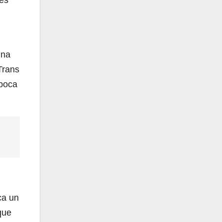
nes
una
Trans
 poca
ca un
que