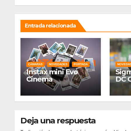
Entrada relacionada
CÁMARAS
NOVEDADES
PORTADA
NOVEDA
Instax mini Evo
Sigm
Cinema
DC 
Deja una respuesta