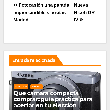
Navegación
Fotocasión una parada
Nueva
de
imprescindible si visitas
Ricoh GR
Madrid
IV
entradas
Entrada relacionada
PORTADA
TEORÍA
Qué cámara compacta
comprar: guía práctica para
acertar en tu elección