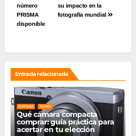
de
número
su impacto en la
PRISMA
fotografía mundial
entradas
disponible
Entrada relacionada
PORTADA
TEORÍA
Qué cámara compacta
comprar: guía práctica para
acertar en tu elección