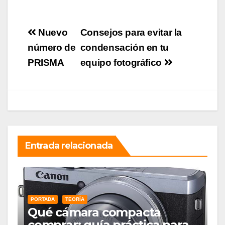
Navegación
Nuevo
Consejos para evitar la
de
número de
condensación en tu
PRISMA
equipo fotográfico
entradas
Entrada relacionada
PORTADA
TEORÍA
Qué cámara compacta
comprar: guía práctica para