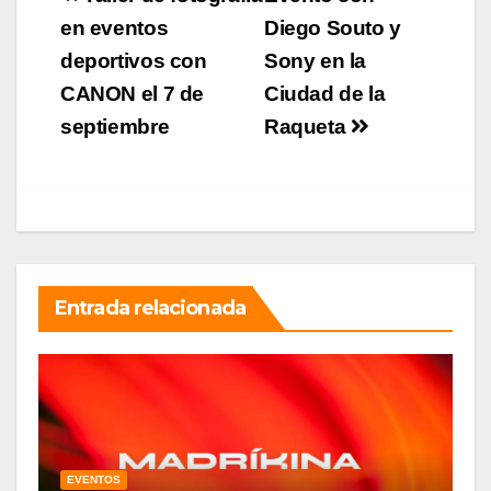
de
en eventos
Diego Souto y
deportivos con
Sony en la
entradas
CANON el 7 de
Ciudad de la
septiembre
Raqueta
Entrada relacionada
EVENTOS