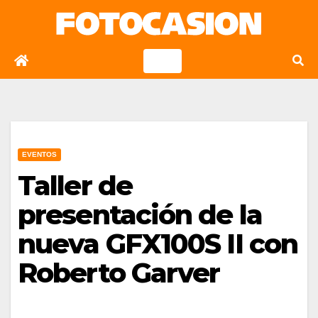
Saltar
al
contenido
EVENTOS
Taller de
presentación de la
nueva GFX100S II con
Roberto Garver