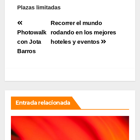
Plazas limitadas
Navegación
Recorrer el mundo
de
Photowalk
rodando en los mejores
con Jota
hoteles y eventos
entradas
Barros
Entrada relacionada