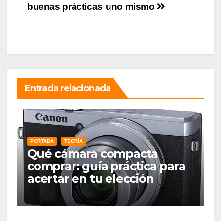
buenas prácticas
uno mismo
entradas
Entrada relacionada
PORTADA
TEORÍA
Qué cámara compacta
comprar: guía práctica para
acertar en tu elección