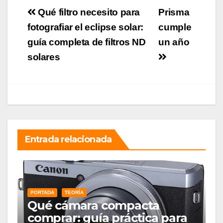
Navegación
Qué filtro necesito para
Prisma
de
fotografiar el eclipse solar:
cumple
guía completa de filtros ND
un año
entradas
solares
Entrada relacionada
PORTADA
TEORÍA
Qué cámara compacta
comprar: guía práctica para