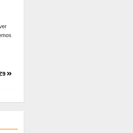
ver
hemos
 Z9